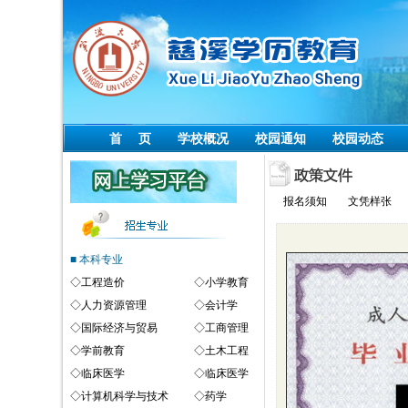
首 页
学校概况
校园通知
校园动态
报名须知
文凭样张
■ 本科专业
◇
工程造价
◇
小学教育
◇
人力资源管理
◇
会计学
◇
国际经济与贸易
◇
工商管理
◇
学前教育
◇
土木工程
◇
临床医学
◇
临床医学
◇
计算机科学与技术
◇
药学