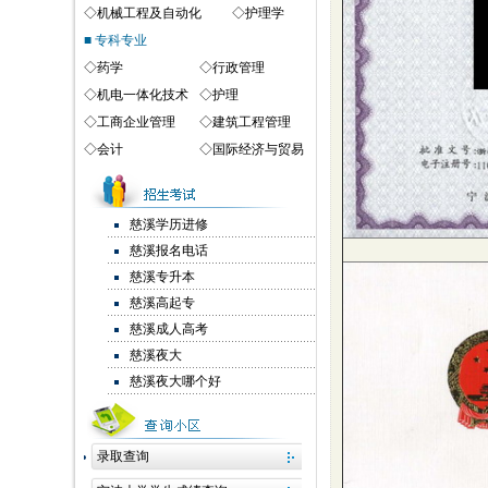
◇
机械工程及自动化
◇
护理学
■ 专科专业
◇
药学
◇
行政管理
◇
机电一体化技术
◇
护理
◇
工商企业管理
◇
建筑工程管理
◇
会计
◇
国际经济与贸易
慈溪学历进修
慈溪报名电话
慈溪专升本
慈溪高起专
慈溪成人高考
慈溪夜大
慈溪夜大哪个好