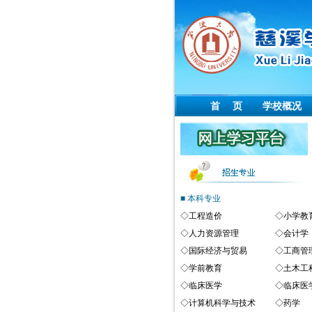
首 页
学校概况
■ 本科专业
◇
工程造价
◇
小学教
◇
人力资源管理
◇
会计学
◇
国际经济与贸易
◇
工商管
◇
学前教育
◇
土木工
◇
临床医学
◇
临床医
◇
计算机科学与技术
◇
药学