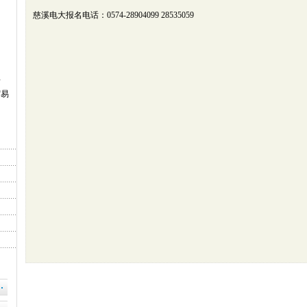
慈溪电大报名电话：0574-28904099 28535059
理
贸易