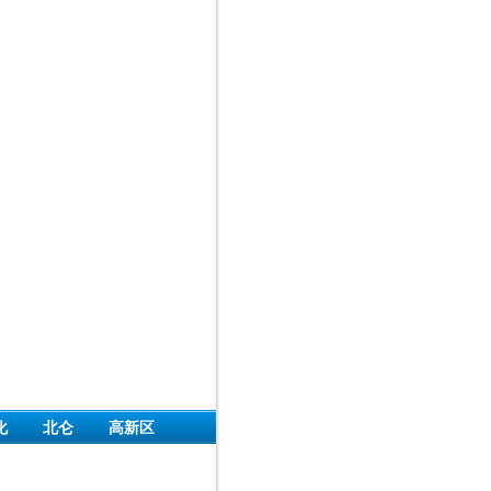
化
北仑
高新区