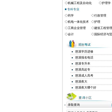
◇
机械工程及自动化
◇
护理学
■ 专科专业
◇
药学
◇
行政管理
◇
机电一体化技术
◇
护理
◇
工商企业管理
◇
建筑工程管
◇
会计
◇
国际经济与
慈溪学历进修
慈溪报名电话
慈溪专升本
慈溪高起专
慈溪成人高考
慈溪夜大
慈溪夜大哪个好