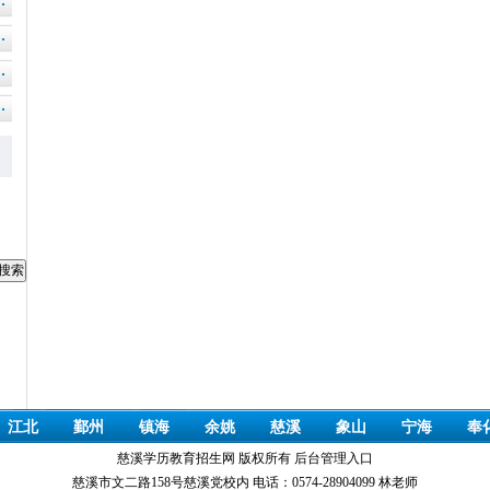
江北
鄞州
镇海
余姚
慈溪
象山
宁海
奉
慈溪学历教育招生网 版权所有
后台管理入口
慈溪市文二路158号慈溪党校内 电话：0574-28904099 林老师