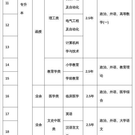
11
专升
及自动化
本
政治、外语、高等数
理工类
2.5年
电气工程
学(一)
12
及自动化
函授
计算机科
13
学与技术
14
小学教育
政治、外语、教育理
教育学类
2.5年
论
15
学前教育
政治、外语、医学综
16
业余
医学类
临床医学
2.5年
合
17
英语
文史中医
政治、外语、大学语
业余
2.5年
汉语言文
类
文
18